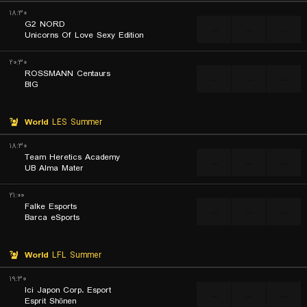
۱۸:۳۰
G2 NORD
...
...
...
Unicorns Of Love Sexy Edition
۲۰:۳۰
ROSSMANN Centaurs
...
...
...
BIG
World
LES Summer
۱۸:۳۰
Team Heretics Academy
...
...
...
UB Alma Mater
۲۱:۰۰
Falke Esports
...
...
...
Barca eSports
World
LFL Summer
۱۹:۳۰
Ici Japon Corp. Esport
...
...
...
Esprit Shōnen