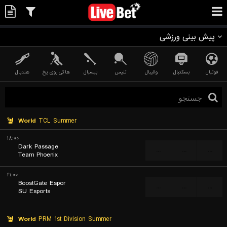
پیش بینی ورزشی
فوتبال
بسکتبال
والیبال
تنیس
بیسبال
هاکی روی یخ
هندبال
World
TCL Summer
۱۸:۰۰
Dark Passage
...
...
...
Team Phoenix
۲۱:۰۰
BoostGate Espor
...
...
...
SU Esports
World
PRM 1st Division Summer