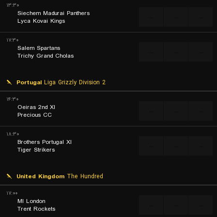
۱۳:۳۰
Siechem Madurai Panthers
...
...
...
Lyca Kovai Kings
۱۷:۳۰
Salem Spartans
...
...
...
Trichy Grand Cholas
Portugal
Liga Grizzly Division 2
۱۴:۳۰
Oeiras 2nd XI
...
...
...
Precious CC
۱۸:۳۰
Brothers Portugal XI
...
...
...
Tiger Strikers
United Kingdom
The Hundred
۱۷:۰۰
MI London
...
...
...
Trent Rockets