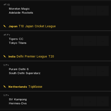
۰۳:۱۵
Moreton Magic
...
...
...
Adelaide Rockets
Japan
T10 Japan Cricket League
۰۴:۳۰
Tigers CC
...
...
...
Tokyo Titans
India
Delhi Premier League T20
۱۱:۳۰
Purani Delhi 6
...
...
...
South Delhi Superstarz
Netherlands
Topklasse
۱۱:۳۰
SV Kampong
...
...
...
Hermes-Dvs