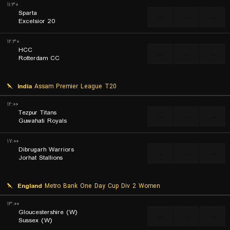
۱۱:۳۰
Sparta
...
...
...
Excelsior 20
۱۲:۳۰
HCC
...
...
...
Rotterdam CC
India
Assam Premier League T20
۱۲:۰۰
Tezpur Titans
...
...
...
Guwahati Royals
۱۷:۰۰
Dibrugarh Warriors
...
...
...
Jorhat Stallions
England
Metro Bank One Day Cup Div 2 Women
۱۳:۰۰
Gloucestershire (W)
...
...
...
Sussex (W)