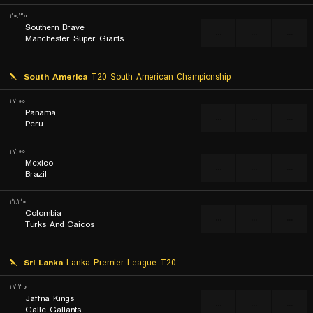
۲۰:۳۰
Southern Brave
...
...
...
Manchester Super Giants
South America
T20 South American Championship
۱۷:۰۰
Panama
...
...
...
Peru
۱۷:۰۰
Mexico
...
...
...
Brazil
۲۱:۳۰
Colombia
...
...
...
Turks And Caicos
Sri Lanka
Lanka Premier League T20
۱۷:۳۰
Jaffna Kings
...
...
...
Galle Gallants