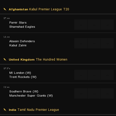
Afghanistan
Kabul Premier League T20
۱۳:۰۰
Pamir Stars
...
...
...
Shamshad Eagles
۱۸:۰۰
Abasin Defenders
...
...
...
Kabul Zalmi
United Kingdom
The Hundred Women
۱۳:۳۰
MI London (W)
...
...
...
Trent Rockets (W)
۱۷:۰۰
Southern Brave (W)
...
...
...
Manchester Super Giants (W)
India
Tamil Nadu Premier League