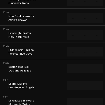
...
...
...
Cincinnati Reds
۲۱:۰۵
New York Yankees
...
...
...
Atlanta Braves
۲۱:۰۵
Pittsburgh Pirates
...
...
...
New York Mets
۲۱:۰۵
Philadelphia Phillies
...
...
...
Toronto Blue Jays
۲۱:۰۵
Boston Red Sox
...
...
...
Oakland Athletics
۲۱:۱۰
Miami Marlins
...
...
...
Los Angeles Angels
۲۱:۴۰
Milwaukee Brewers
...
...
...
Minnesota Twins