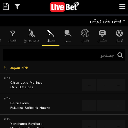
پیش بینی ورزشی
فوتبال
بسکتبال
والیبال
تنیس
بیسبال
هاکی روی یخ
فلوربال
ف
Japan
NPB
۱۱:۳۰
Chiba Lotte Marines
...
...
...
Orix Buffaloes
۱۱:۳۰
Seibu Lions
...
...
...
Fukuoka Softbank Hawks
۱۲:۳۰
Yokohama BayStars
...
...
...