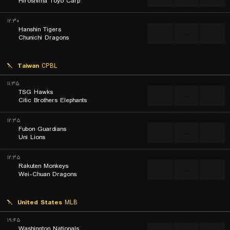
Hiroshima Toyo Carp
۱۲:۳۰
Hanshin Tigers
...
...
...
Chunichi Dragons
Taiwan
CPBL
۱۱:۳۵
TSG Hawks
...
...
...
Citic Brothers Elephants
۱۲:۳۵
Fubon Guardians
...
...
...
Uni Lions
۱۲:۳۵
Rakuten Monkeys
...
...
...
Wei-Chuan Dragons
United States
MLB
۱۹:۴۵
Washington Nationals