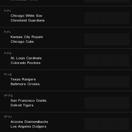
۲۱:۴۰
Chicago White Sox
...
...
...
Cleveland Guardians
۲۱:۴۰
Kansas City Royals
...
...
...
Chicago Cubs
۲۱:۴۵
St. Louis Cardinals
...
...
...
Colorado Rockies
۲۲:۰۵
Texas Rangers
...
...
...
Baltimore Orioles
۲۳:۳۵
San Francisco Giants
...
...
...
Detroit Tigers
۲۳:۴۰
Arizona Diamondbacks
...
...
...
Los Angeles Dodgers