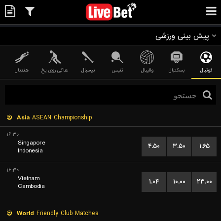
پیش بینی ورزشی
فوتبال
بسکتبال
والیبال
تنیس
بیسبال
هاکی روی یخ
هندبال
Asia
ASEAN Championship
۱۶:۳۰
Singapore
۴.۵۰
۳.۵۰
۱.۶۵
Indonesia
۱۶:۳۰
Vietnam
۱.۰۴
۱۰.۰۰
۲۳.۰۰
Cambodia
World
Friendly Club Matches