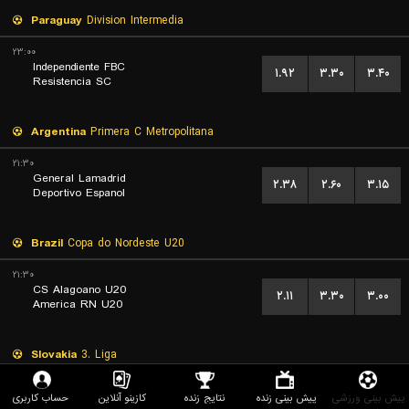
Paraguay
Division Intermedia
۲۳:۰۰
Independiente FBC
۱.۹۲
۳.۳۰
۳.۴۰
Resistencia SC
Argentina
Primera C Metropolitana
۲۱:۳۰
General Lamadrid
۲.۳۸
۲.۶۰
۳.۱۵
Deportivo Espanol
Brazil
Copa do Nordeste U20
۲۱:۳۰
CS Alagoano U20
۲.۱۱
۳.۳۰
۳.۰۰
America RN U20
Slovakia
3. Liga
۲۰:۰۰
پیش بینی ورزشی
پیش بینی زنده
نتایج زنده
کازینو آنلاین
حساب کاربری
MSK Senec
۲.۱۲
۳.۳۰
۲.۹۰