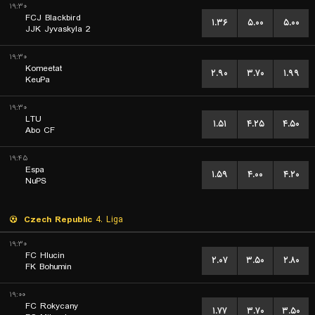
۱۹:۳۰
FCJ Blackbird
۱.۳۶
۵.۰۰
۵.۰۰
JJK Jyvaskyla 2
۱۹:۳۰
Komeetat
۲.۹۰
۳.۷۰
۱.۹۹
KeuPa
۱۹:۳۰
LTU
۱.۵۱
۴.۲۵
۴.۵۰
Abo CF
۱۹:۴۵
Espa
۱.۵۹
۴.۰۰
۴.۲۰
NuPS
Czech Republic
4. Liga
۱۹:۳۰
FC Hlucin
۲.۰۷
۳.۵۰
۲.۸۰
FK Bohumin
۱۹:۰۰
FC Rokycany
۱.۷۷
۳.۷۰
۳.۵۰