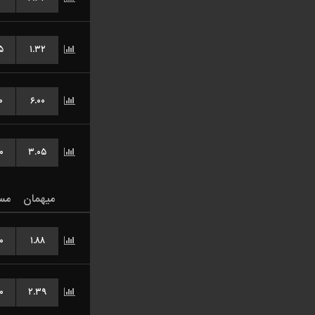
۵
۱.۳۲
۰
۶.۰۰
۰
۳.۰۵
میهمان
مس
۰
۱.۸۸
۰
۲.۳۹