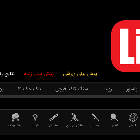
پیش بینی ورزشی
پیش بینی زنده
نتایج زن
پاسور
رولت
سنگ کاغذ قیچی
بلک جک ۲۱
پو
والیبال
تنیس
بیسبال
هاکی روی یخ
هندبال
فلوربال
پینگ پونگ