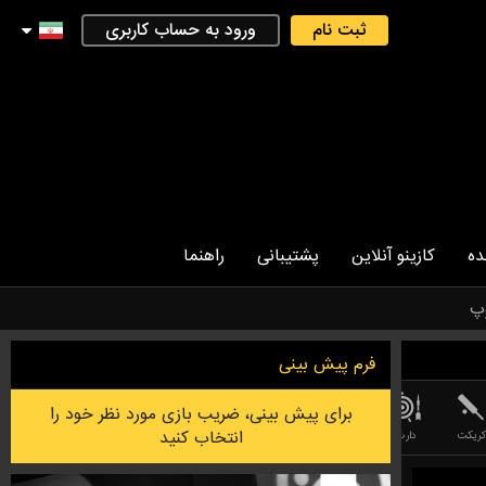
ثبت نام
ورود به حساب کاربری
ده
کازینو آنلاین
پشتیبانی
راهنما
پ
فرم پیش بینی
برای پیش بینی، ضریب بازی مورد نظر خود را
انتخاب کنید
کریکت
دارت
بازی PESSAPALLO ( بیس بال فندلاندی )
لیگ آف لجندز (LEAGUE OF LEGEND)