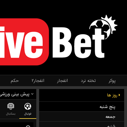
پوکر
تخته نرد
انفجار
انفجار۲
حکم
پیش بینی ورزشی
روز ها
پنج شنبه
فوتبال
بسکتبال
جمعه
شنبه