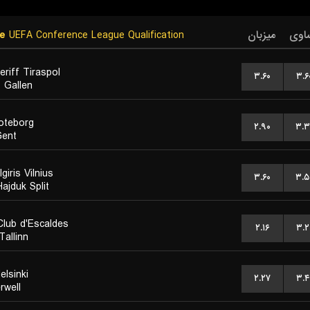
e
UEFA Conference League Qualification
میزبان
اوی
eriff Tiraspol
۳.۶۰
۳.۶
. Gallen
oteborg
۲.۹۰
۳.۳
ent
giris Vilnius
۳.۶۰
۳.۵
ajduk Split
Club d'Escaldes
۲.۱۶
۳.۲
Tallinn
elsinki
۲.۲۷
۳.۴
rwell