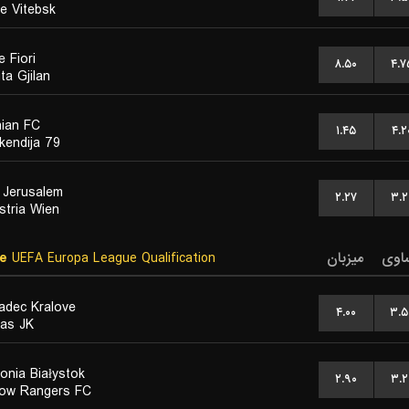
ne Vitebsk
 Fiori
۸.۵۰
۴.۷
ta Gjilan
nian FC
۱.۴۵
۴.۲
kendija 79
r Jerusalem
۲.۲۷
۳.۲
stria Wien
e
UEFA Europa League Qualification
میزبان
اوی
adec Kralove
۴.۰۰
۳.۵
tas JK
lonia Białystok
۲.۹۰
۳.۲
ow Rangers FC