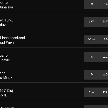
ente
۱.۱۶
۶.۵
unajska
ter Turku
۱.۹۲
۳.۷
duz
 Linnameeskond
۱۵.۰۰
۶.۵
pid Wien
gano
۱.۱۰
۸.۵
unavík
aga
۱.۱۰
۸.۵
o Minsk
907 Cluj
۳.۰۰
۳.۲
o IL