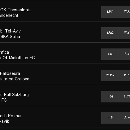
OK Thessaloniki
۱.۶۳
۳.۸
nderlecht
bi Tel-Aviv
۱.۹۵
۳.۲
SKA Sofia
nfica
۱.۱۰
۹.۰
s Of Midlothian FC
Palloseura
۳.۳۰
۳.۲
rsitatea Craiova
d Bull Salzburg
۱.۵۱
۴.۳
 FC
ech Poznan
۱.۱۴
۸.۰
ksvík