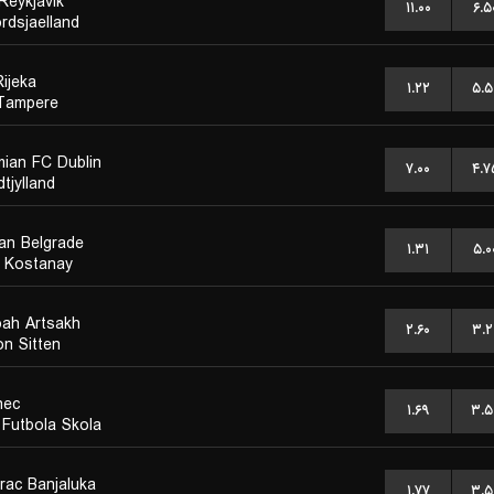
Reykjavik
۱۱.۰۰
۶.۵
rdsjaelland
ijeka
۱.۲۲
۵.۵
 Tampere
ian FC Dublin
۷.۰۰
۴.۷
tjylland
zan Belgrade
۱.۳۱
۵.۰
 Kostanay
ah Artsakh
۲.۶۰
۳.۲
on Sitten
nec
۱.۶۹
۳.۵
 Futbola Skola
rac Banjaluka
۱.۷۷
۳.۵