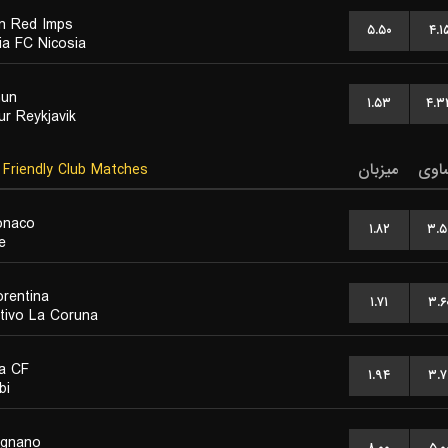
ln Red Imps
۵.۵۰
۴.۱
a FC Nicosia
hun
۱.۵۳
۴.۳
ur Reykjavik
Friendly Club Matches
میزبان
اوی
onaco
۱.۸۲
۳.۵
e
orentina
۱.۷۱
۳.۶
tivo La Coruna
a CF
۱.۹۴
۳.۷
bi
egnano