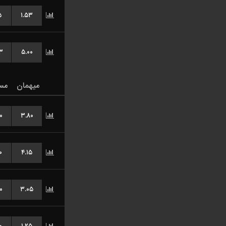
۵
۱.۵۳
۳
۵.۰۰
میهمان
مس
۰
۳.۸۰
۰
۴.۱۵
۰
۳.۰۵