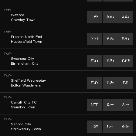
۱۷:۳۰
Watford
۱.۳۲
۵.۵۰
۸.۵۰
Crawley Town
۱۷:۳۰
Preston North End
۲.۲۶
۳.۶۰
۲.۹۰
Huddersfield Town
۱۷:۳۰
Swansea City
۳.۰۰
۳.۴۰
۲.۳۴
Birmingham City
۱۷:۳۰
Sheffield Wednesday
۳.۲۰
۳.۶۰
۲.۱۱
Bolton Wanderers
۱۷:۳۰
Cardiff City FC
۱.۳۳
۵.۰۰
۸.۰۰
Swindon Town
۱۷:۳۰
Salford City
۱.۵۷
۴.۰۰
۵.۵۰
Shrewsbury Town