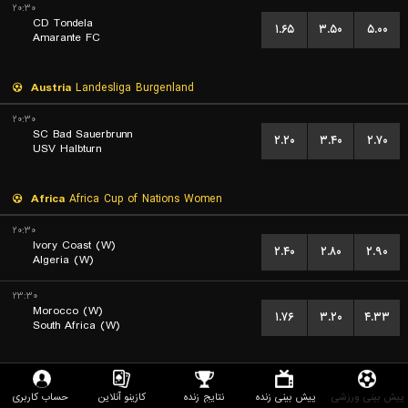
۲۰:۳۰
CD Tondela
۱.۶۵
۳.۵۰
۵.۰۰
Amarante FC
Austria
Landesliga Burgenland
۲۰:۳۰
SC Bad Sauerbrunn
۲.۲۰
۳.۴۰
۲.۷۰
USV Halbturn
Africa
Africa Cup of Nations Women
۲۰:۳۰
Ivory Coast (W)
۲.۴۰
۲.۸۰
۲.۹۰
Algeria (W)
۲۳:۳۰
Morocco (W)
۱.۷۶
۳.۲۰
۴.۳۳
South Africa (W)
Argentina
Torneo Federal A
پیش بینی ورزشی
پیش بینی زنده
نتایج زنده
کازینو آنلاین
حساب کاربری
۲۱:۰۰