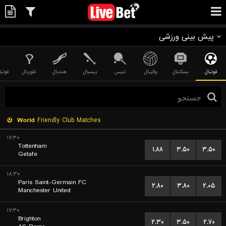
پیش بینی ورزشی
فوتبال
بسکتبال
والیبال
تنیس
بیسبال
هندبال
فلوربال
فوتبا
World
Friendly Club Matches
۱۷:۳۰
Tottenham
۱.۸۸
۳.۵۰
۳.۵۰
Getafe
۱۸:۳۰
Paris Saint-Germain FC
۲.۸۰
۳.۸۰
۲.۰۵
Manchester United
۱۷:۳۰
Brighton
۲.۳۰
۳.۵۰
۲.۷۰