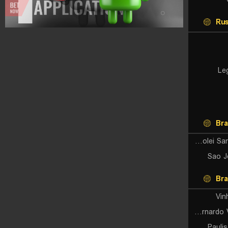
Rus
Le
Bra
Super Volei Santo Andre U21
Sao J
Bra
Vin
Sao Bernardo Volei U19 (W)
Pauli