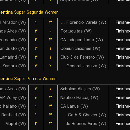
entina
Super Segunda Women
l Mirador (W)
۱
۳
La Patriada Municipio Florencio Varela (W)
Finishe
۳
۰
Tortuguitas (W)
Finishe
Fernando (W)
۲
۳
CA Independiente (W)
Finishe
۳
۱
Comunicaciones (W)
Finishe
۳
۱
Club 3 de Febrero (W)
Finishe
e Zamora (W)
۳
۲
Circulo General Urquiza (W)
Finishe
entina
Super Primera Women
۳
۰
Scholem Aleijem (W)
Finishe
VP Voley (W)
۰
۳
Nautico Hacoaj (W)
Finishe
b Italiano (W)
۱
۳
CA Lanus (W)
Finishe
۱
۳
Harrods Gath & Chaves (W)
Finishe
Mupol (W)
۲
۳
Ciudad de Buenos Aires (W)
Finishe