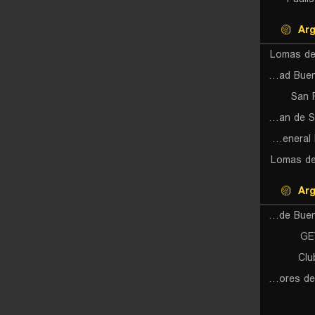
Arg
Lomas de
Universidad Buenos Aires (W)
San 
Huracan de San Justo (W)
Club Atletico General Lamadrid (W)
Lomas d
Arg
Glorias de Buenos Aires (W)
GE
Clu
Defensores de Banfield (W)