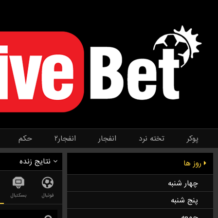
پوکر
تخته نرد
انفجار
انفجار۲
حکم
نتایج زنده
روز ها
چهار شنبه
فوتبال
بسکتبال
پنج شنبه
جمعه