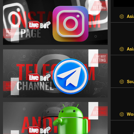
Asi
Asi
Sou
Wor