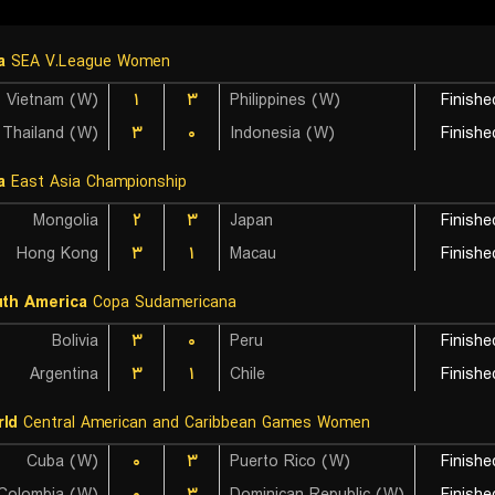
a
SEA V.League Women
Vietnam (W)
۱
۳
Philippines (W)
Finishe
Thailand (W)
۳
۰
Indonesia (W)
Finishe
a
East Asia Championship
Mongolia
۲
۳
Japan
Finishe
Hong Kong
۳
۱
Macau
Finishe
th America
Copa Sudamericana
Bolivia
۳
۰
Peru
Finishe
Argentina
۳
۱
Chile
Finishe
ld
Central American and Caribbean Games Women
Cuba (W)
۰
۳
Puerto Rico (W)
Finishe