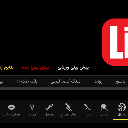
پیش بینی ورزشی
پیش بینی زنده
نتایج زن
پاسور
رولت
سنگ کاغذ قیچی
بلک جک ۲۱
پو
والیبال
تنیس
بیسبال
هاکی روی یخ
هندبال
فلوربال
فوتبال آمریکایی