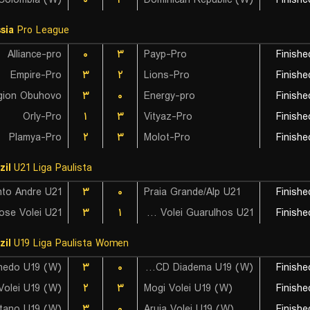
Colombia (W)
۰
۳
Dominican Republic (W)
Finishe
sia
Pro League
Alliance-pro
۰
۳
Payp-Pro
Finishe
Empire-Pro
۳
۲
Lions-Pro
Finishe
gion Obuhovo
۳
۰
Energy-pro
Finishe
Orly-Pro
۱
۳
Vityaz-Pro
Finishe
Plamya-Pro
۲
۳
Molot-Pro
Finishe
zil
U21 Liga Paulista
۳
۰
Praia Grande/Alp U21
Finishe
ose Volei U21
۳
۱
Vedacit Volei Guarulhos U21
Finishe
zil
U19 Liga Paulista Women
hedo U19 (W)
۳
۰
AD ABCD Diadema U19 (W)
Finishe
۲
۳
Mogi Volei U19 (W)
Finishe
stano U19 (W)
۳
۰
Aruja Volei U19 (W)
Finishe