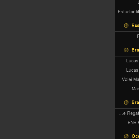
Estudiant
Rus
Bra
Lucas
Lucas
Volei Ma
Mar
Bra
Clube De Regatas Brasil (W)
BNB 
Oc