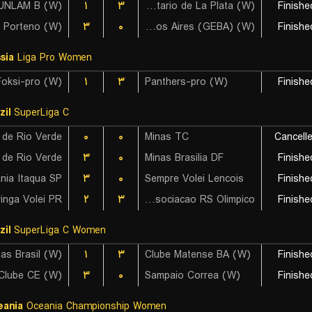
UNLAM B (W)
۱
۳
Universitario de La Plata (W)
Finishe
il Porteno (W)
۳
۰
Gimnasia y Esgrima de Buenos Aires (GEBA) (W)
Finishe
sia
Liga Pro Women
Foksi-pro (W)
۱
۳
Panthers-pro (W)
Finishe
zil
SuperLiga C
 de Rio Verde
۰
۰
Minas TC
Cancell
 de Rio Verde
۳
۰
Minas Brasilia DF
Finishe
nia Itaqua SP
۳
۰
Sempre Volei Lencois
Finishe
inga Volei PR
۲
۳
Associacao RS Olimpico
Finishe
zil
SuperLiga C Women
۱
۳
Clube Matense BA (W)
Finishe
Clube CE (W)
۳
۰
Sampaio Correa (W)
Finishe
eania
Oceania Championship Women