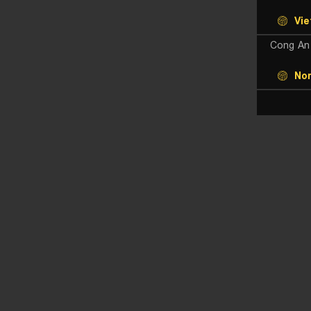
Vie
Cong An
Nor