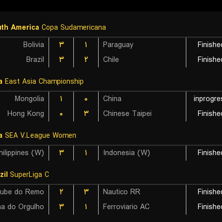
th America
Copa Sudamericana
Bolivia
۳
۱
Paraguay
Finishe
Brazil
۳
۲
Chile
Finishe
a
East Asia Championship
Mongolia
۱
۰
China
inprogre
Hong Kong
۰
۳
Chinese Taipei
Finishe
a
SEA V.League Women
hilippines (W)
۳
۱
Indonesia (W)
Finishe
zil
SuperLiga C
lube do Remo
۲
۳
Nautico RR
Finishe
۳
۱
Ferroviario AC
Finishe