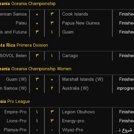
eania
Oceania Championship
erican Samoa
۰
۳
Cook Islands
Finishe
Palau
۰
۳
Papua New Guinea
Finishe
is and Futuna
۳
۱
Guam
Finishe
ta Rica
Primera Division
SOVOL Belen
۳
۱
Cartago
Finishe
eania
Oceania Championship Women
Guam (W)
۳
۰
Marshall Islands (W)
Finishe
an Samoa (W)
۰
۲
Australia (W)
inprogre
sia
Pro League
Empire-Pro
۱
۳
Legion Obuhovo
Finishe
Lions-Pro
۱
۳
Energy-pro
Finishe
Plamya-Pro
-
-
Vityaz-Pro
بازی شروع نشده است