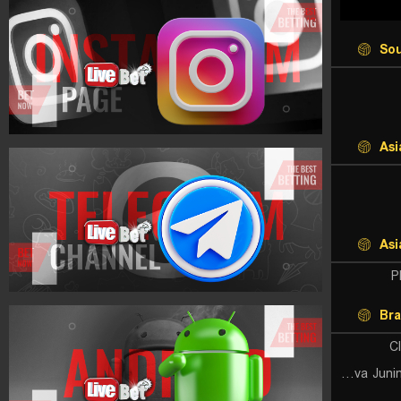
Sou
Asi
Asi
P
Bra
C
Nova Junina do Orgulho