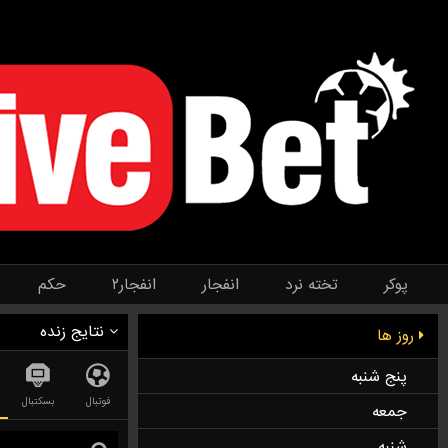
پوکر
تخته نرد
انفجار
انفجار۲
حکم
نتایج زنده
روز ها
پنج شنبه
فوتبال
بسکتبال
جمعه
شنبه