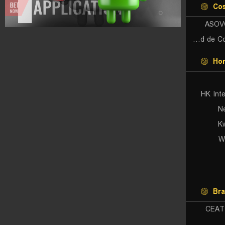
Cos
ASOV
Universidad de Costa Rica (W)
Ho
HK Inte
N
K
W
Bra
CEAT 