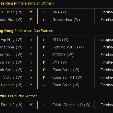
ta Rica
Primera Division Women
OL Belen (W)
۳
۰
UNA (W)
Finishe
۳
۰
Goicoechea (W)
Finishe
ng Kong
Federation Cup Women
Hip Hing (W)
۰
۰
ZITA (W)
inprogre
rnational (W)
۱
۲
Fighting VBHK (W)
Finishe
ew Youth (W)
۲
۰
KT200+ (W)
Finishe
wai Tsing (W)
۱
۲
CYT (W)
Finishe
ah Ching (W)
۰
۲
Tuen Ching (W)
Finishe
Victory (W)
۰
۲
Kong Yan KT (W)
Finishe
Nanqiao (W)
۲
۰
Tuen Ching (W)
Finishe
zil
U19 Gaucho Women
Bira U19 (W)
۳
۱
Edufut/Sicredi U19 (W)
Finishe