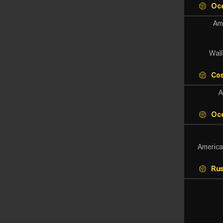
Oc
Am
Wall
Cos
A
Oc
Americ
Rus