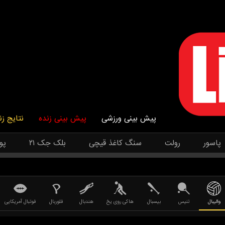
پیش بینی ورزشی
پیش بینی زنده
نتایج زن
پاسور
رولت
سنگ کاغذ قیچی
بلک جک ۲۱
پو
والیبال
تنیس
بیسبال
هاکی روی یخ
هندبال
فلوربال
فوتبال آمریکایی