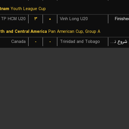
tnam
Youth League Cup
 TP HCM U20
۳
۰
Vinh Long U20
Finishe
th and Central America
Pan American Cup, Group A
Canada
-
-
Trinidad and Tobago
بازی شروع نشده است