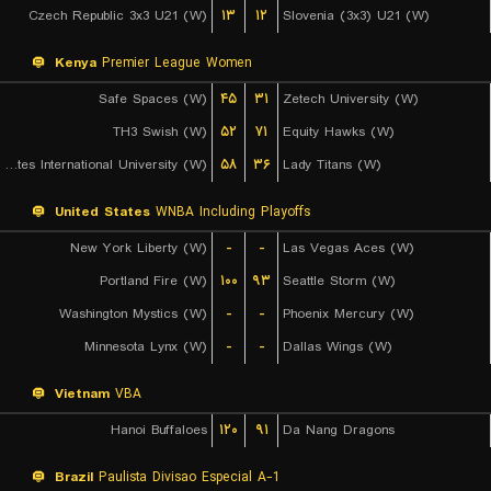
Czech Republic 3x3 U21 (W)
۱۳
۱۲
Slovenia (3x3) U21 (W)
Kenya
Premier League Women
Safe Spaces (W)
۴۵
۳۱
Zetech University (W)
TH3 Swish (W)
۵۲
۷۱
Equity Hawks (W)
United States International University (W)
۵۸
۳۶
Lady Titans (W)
United States
WNBA Including Playoffs
New York Liberty (W)
-
-
Las Vegas Aces (W)
Portland Fire (W)
۱۰۰
۹۳
Seattle Storm (W)
Washington Mystics (W)
-
-
Phoenix Mercury (W)
Minnesota Lynx (W)
-
-
Dallas Wings (W)
Vietnam
VBA
Hanoi Buffaloes
۱۲۰
۹۱
Da Nang Dragons
Brazil
Paulista Divisao Especial A-1