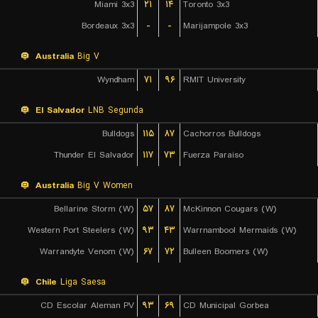
Miami 3x3
۲۱
۱۴
Toronto 3x3
Bordeaux 3x3
-
-
Marijampole 3x3
Australia
Big V
Wyndham
۷۱
۹۶
RMIT University
El Salvador
LNB Segunda
Bulldogs
۱۱۵
۸۷
Cachorros Bulldogs
Thunder El Salvador
۱۱۷
۷۳
Fuerza Paraiso
Australia
Big V Women
Bellarine Storm (W)
۵۷
۸۷
McKinnon Cougars (W)
Western Port Steelers (W)
۹۳
۴۳
Warrnambool Mermaids (W)
Warrandyte Venom (W)
۶۷
۷۲
Bulleen Boomers (W)
Chile
Liga Saesa
CD Escolar Aleman PV
۹۳
۶۹
CD Municipal Gorbea