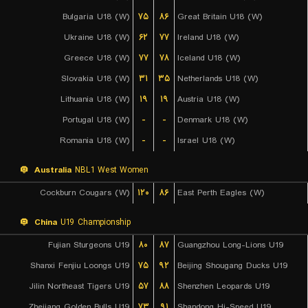
Bulgaria U18 (W)
۷۵
۸۶
Great Britain U18 (W)
Ukraine U18 (W)
۶۲
۷۷
Ireland U18 (W)
Greece U18 (W)
۷۷
۷۸
Iceland U18 (W)
Slovakia U18 (W)
۳۱
۳۵
Netherlands U18 (W)
Lithuania U18 (W)
۱۹
۱۹
Austria U18 (W)
Portugal U18 (W)
-
-
Denmark U18 (W)
Romania U18 (W)
-
-
Israel U18 (W)
Australia
NBL1 West Women
Cockburn Cougars (W)
۱۲۰
۸۶
East Perth Eagles (W)
China
U19 Championship
Fujian Sturgeons U19
۸۰
۸۷
Guangzhou Long-Lions U19
Shanxi Fenjiu Loongs U19
۷۵
۹۲
Beijing Shougang Ducks U19
Jilin Northeast Tigers U19
۵۷
۸۸
Shenzhen Leopards U19
Zhejiang Golden Bulls U19
۷۳
۹۱
Shandong Hi-Speed U19