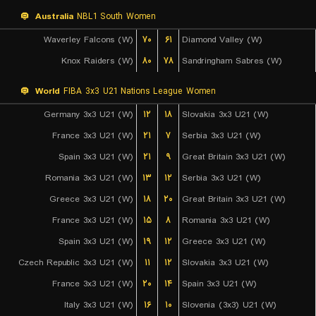
Australia
NBL1 South Women
Waverley Falcons (W)
۷۰
۶۱
Diamond Valley (W)
Knox Raiders (W)
۸۰
۷۸
Sandringham Sabres (W)
World
FIBA 3x3 U21 Nations League Women
Germany 3x3 U21 (W)
۱۲
۱۸
Slovakia 3x3 U21 (W)
France 3x3 U21 (W)
۲۱
۷
Serbia 3x3 U21 (W)
Spain 3x3 U21 (W)
۲۱
۹
Great Britain 3x3 U21 (W)
Romania 3x3 U21 (W)
۱۳
۱۲
Serbia 3x3 U21 (W)
Greece 3x3 U21 (W)
۱۸
۲۰
Great Britain 3x3 U21 (W)
France 3x3 U21 (W)
۱۵
۸
Romania 3x3 U21 (W)
Spain 3x3 U21 (W)
۱۹
۱۲
Greece 3x3 U21 (W)
Czech Republic 3x3 U21 (W)
۱۱
۱۲
Slovakia 3x3 U21 (W)
France 3x3 U21 (W)
۲۰
۱۴
Spain 3x3 U21 (W)
Italy 3x3 U21 (W)
۱۶
۱۰
Slovenia (3x3) U21 (W)