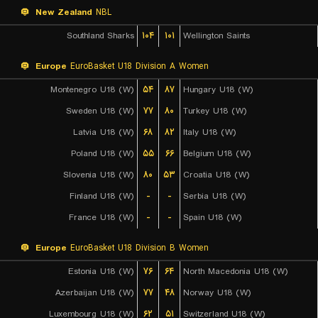
New Zealand
NBL
Southland Sharks
۱۰۴
۱۰۱
Wellington Saints
Europe
EuroBasket U18 Division A Women
Montenegro U18 (W)
۵۴
۸۷
Hungary U18 (W)
Sweden U18 (W)
۷۷
۸۰
Turkey U18 (W)
Latvia U18 (W)
۶۸
۸۲
Italy U18 (W)
Poland U18 (W)
۵۵
۶۶
Belgium U18 (W)
Slovenia U18 (W)
۸۰
۵۳
Croatia U18 (W)
Finland U18 (W)
-
-
Serbia U18 (W)
France U18 (W)
-
-
Spain U18 (W)
Europe
EuroBasket U18 Division B Women
Estonia U18 (W)
۷۶
۶۴
North Macedonia U18 (W)
Azerbaijan U18 (W)
۷۷
۴۸
Norway U18 (W)
Luxembourg U18 (W)
۶۲
۵۱
Switzerland U18 (W)