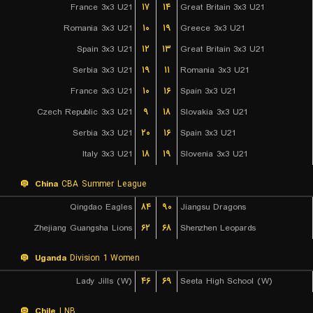
France 3x3 U21
۱۷
۱۴
Great Britain 3x3 U21
Romania 3x3 U21
۱۰
۱۹
Greece 3x3 U21
Spain 3x3 U21
۱۲
۱۳
Great Britain 3x3 U21
Serbia 3x3 U21
۱۹
۱۱
Romania 3x3 U21
France 3x3 U21
۱۰
۱۶
Spain 3x3 U21
Czech Republic 3x3 U21
۹
۱۸
Slovakia 3x3 U21
Serbia 3x3 U21
۲۰
۱۶
Spain 3x3 U21
Italy 3x3 U21
۱۸
۱۹
Slovenia 3x3 U21
China
CBA Summer League
Qingdao Eagles
۸۴
۹۰
Jiangsu Dragons
Zhejiang Guangsha Lions
۶۲
۶۸
Shenzhen Leopards
Uganda
Division 1 Women
Lady Jills (W)
۴۶
۶۹
Seeta High School (W)
Chile
LNB