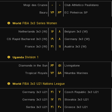
Mogi das Cruzes
-
-
Club Athletico Paulistano
Bauru
۷۴
۶۳
EC Pinheiros SP
World
FIBA 3x3 Series Women
Netherlands 3x3 (W)
۱۶
۸
Belgium 3x3 (W)
CS Rapid Bucharest 3x3 (W)
۱۹
۸
Germany 3x3 (W)
France 3x3 (W)
۲۱
۱۱
Austria 3x3 (W)
Uganda
Division 1
Diamonds in the Sun
۶۴
۵۱
Livingstone
Tropical Royals
۷۲
۵۸
Nkumba Marines
World
FIBA 3x3 U21 Nations League
Germany 3x3 U21
۲۱
۷
Czech Republic 3x3 U21
Germany 3x3 U21
۱۷
۲۱
Slovakia 3x3 U21
Serbia 3x3 U21
۲۱
۲۰
Greece 3x3 U21