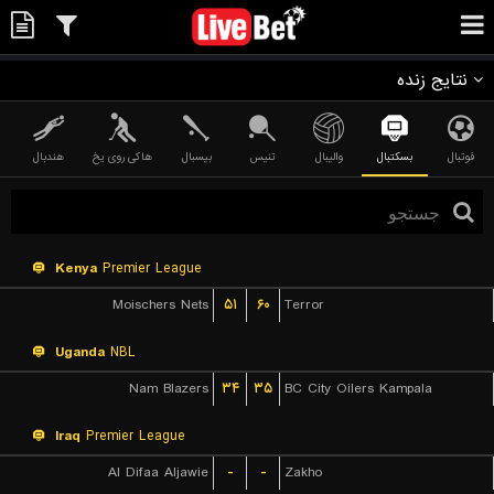
نتایج زنده
فوتبال
بسکتبال
والیبال
تنیس
بیسبال
هاکی روی یخ
هندبال
Kenya
Premier League
Moischers Nets
۵۱
۶۰
Terror
Uganda
NBL
Nam Blazers
۳۴
۳۵
BC City Oilers Kampala
Iraq
Premier League
Al Difaa Aljawie
-
-
Zakho