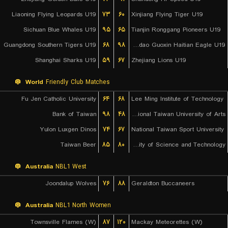
Liaoning Flying Leopards U19
۷۳
۶۰
Xinjiang Flying Tiger U19
Sichuan Blue Whales U19
۹۵
۶۵
Tianjin Ronggang Pioneers U19
Guangdong Southern Tigers U19
۶۸
۹۸
Qingdao Guoxin Haitian Eagle U19
Shanghai Sharks U19
۵۹
۶۷
Zhejiang Lions U19
World
Friendly Club Matches
Fu Jen Catholic University
۶۴
۶۸
Lee Ming Institute of Technology
Bank of Taiwan
۹۸
۴۸
National Taiwan University of Arts
Yulon Luxgen Dinos
۷۴
۶۷
National Taiwan Sport University
Taiwan Beer
۸۵
۸۰
Chien Hsin University of Science and Technology
Australia
NBL1 West
Joondalup Wolves
۷۶
۸۸
Geraldton Buccaneers
Australia
NBL1 North Women
Townsville Flames (W)
۸۷
۱۲۰
Mackay Meteorettes (W)