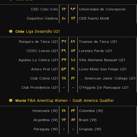
CSD Colo Colo
۷۲
۹۳
Universidad de Concepcion
Deportivo Valdivia
۸۰
۷۴
CEB Puerto Montt
Chile
Liga Desarrollo U21
Rangers de Talca U21
۳۷
۸۹
Truenos de Talca U21
CDSC Linces U21
۴۹
۸۴
Lorenzo Pardo U21
Aguilas La Calera U21
۳۴
۱۰۱
Villa Alemana Basquet U21
Arturo Prat U21
۵۳
۴۱
Liceo Mixto San Felipe U21
Club Colina U21
۷۸
۶۲
CD American Junior College U21
Club Providencia U21
-
-
O'Higgins De Rancagua U21
World
FIBA AmeriCup Women - South America Qualifier
Venezuela (W)
۶۸
۶۴
Colombia (W)
Argentina (W)
۷۲
۶۶
Brazil (W)
Paraguay (W)
-
-
Uruguay (W)