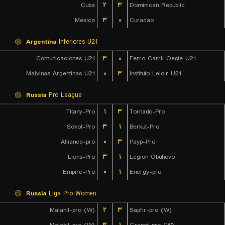
Cuba
۲
۳
Dominican Republic
Mexico
۳
۰
Curacao
Argentina
Inferiores U21
Comunicaciones U21
۳
۰
Ferro Carril Oeste U21
Malvinas Argentinas U21
۰
۳
Instituto Leloir U21
Russia
Pro League
Titany-Pro
۱
۳
Tornado-Pro
Sokol-Pro
۳
۱
Berkut-Pro
Alliance-pro
۰
۳
Payp-Pro
Lions-Pro
۳
۱
Legion Obuhovo
Empire-Pro
۰
۱
Energy-pro
Russia
Liga Pro Women
Malahit-pro (W)
۲
۳
Sapfir-pro (W)