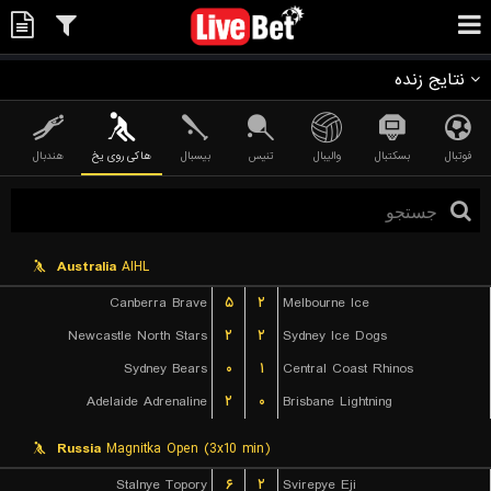
نتایج زنده
فوتبال
بسکتبال
والیبال
تنیس
بیسبال
هاکی روی یخ
هندبال
Australia
AIHL
Canberra Brave
۵
۲
Melbourne Ice
Newcastle North Stars
۲
۲
Sydney Ice Dogs
Sydney Bears
۰
۱
Central Coast Rhinos
Adelaide Adrenaline
۲
۰
Brisbane Lightning
Russia
Magnitka Open (3x10 min)
Stalnye Topory
۶
۲
Svirepye Eji