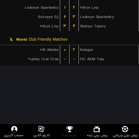
Ledovye Spartantcy
۱
۲
Hitrye Lisy
Svirepye Eji
۶
۳
Ledovye Spartantcy
Hitrye Lisy
۳
۴
Stalnye Topory
World
Club Friendly Matches
HK Aktobe
۰
۲
Kulager
Yuzhny Ural Orsk
-
-
HC AKM Tula
پیش بینی ورزشی
پیش بینی زنده
نتایج زنده
کازینو آنلاین
حساب کاربری